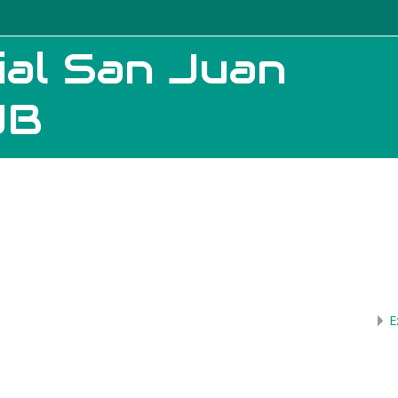
ial San Juan
JB
E