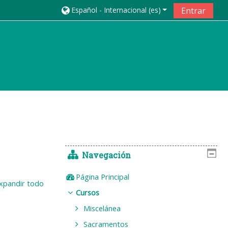
Español - Internacional ‎(es)‎
Entrar
Navegación
Página Principal
xpandir todo
Cursos
Miscelánea
Sacramentos