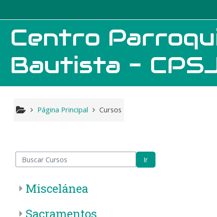
Salta al contenido principal
Centro Parroqu
Bautista - CPS
Página Principal
Cursos
scar Cursos
Ir
Miscelánea
Sacramentos